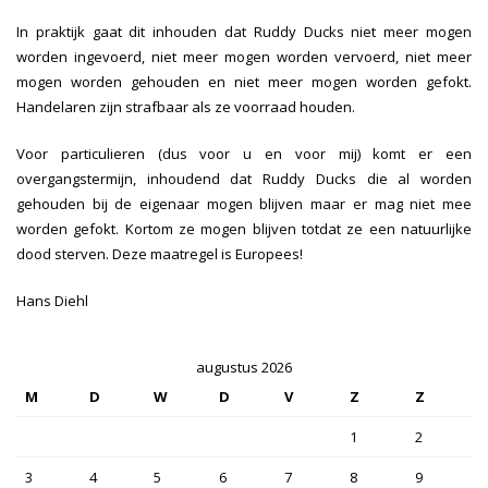
In praktijk gaat dit inhouden dat Ruddy Ducks niet meer mogen
worden ingevoerd, niet meer mogen worden vervoerd, niet meer
mogen worden gehouden en niet meer mogen worden gefokt.
Handelaren zijn strafbaar als ze voorraad houden.
Voor particulieren (dus voor u en voor mij) komt er een
overgangstermijn, inhoudend dat Ruddy Ducks die al worden
gehouden bij de eigenaar mogen blijven maar er mag niet mee
worden gefokt. Kortom ze mogen blijven totdat ze een natuurlijke
dood sterven. Deze maatregel is Europees!
Hans Diehl
augustus 2026
M
D
W
D
V
Z
Z
1
2
3
4
5
6
7
8
9