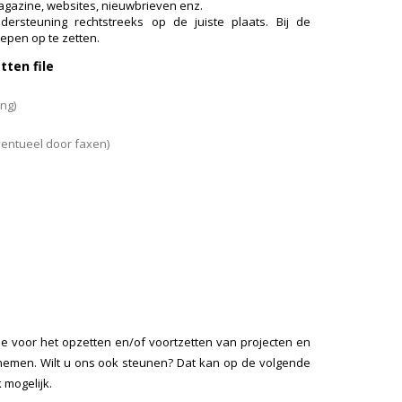
gazine, websites, nieuwbrieven enz.
rsteuning rechtstreeks op de juiste plaats. Bij de
epen op te zetten.
ten file
ng)
ventueel door faxen)
e voor het opzetten en/of voortzetten van projecten en
rnemen. Wilt u ons ook steunen? Dat kan op de volgende
 mogelijk.