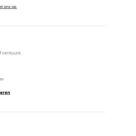
t ons op
f verstuurd.
te
eren