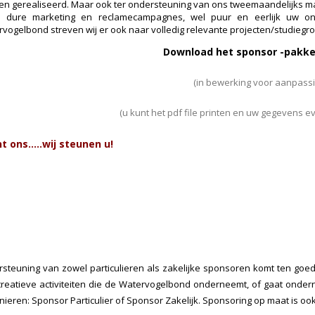
n gerealiseerd. Maar ook ter ondersteuning van ons tweemaandelijks ma
 dure marketing en reclamecampagnes, wel puur en eerlijk uw onde
vogelbond streven wij er ook naar volledig relevante projecten/studiegro
Download het sponsor -pakket
(in bewerking voor aanpassi
(u kunt het pdf file printen en uw gegevens e
t ons…..wij steunen u!
steuning van zowel particulieren als zakelijke sponsoren komt ten goed
reatieve activiteiten die de Watervogelbond onderneemt, of gaat onde
ieren: Sponsor Particulier of Sponsor Zakelijk. Sponsoring op maat is ook