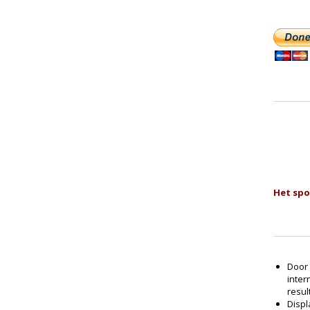
Het spo
Door 
inter
resul
Displ