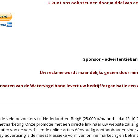
U kunt ons ook steunen door middel van ee
Sponsor – advertentieba
Uw reclame wordt maandelijks gezien door min
nsoren van de Watervogelbond levert uw bedrijf/organisatie een a
de vele bezoekers uit Nederland en Belgë (25.000 p/maand – d.d.13-10
netmarketing. Onze promotie met een directe link naar uw website zal al
taten van de verschillende online acties éénvoudig aantoonbaar en voor a
ay advertising is de meest klassieke vorm van online marketing en betre