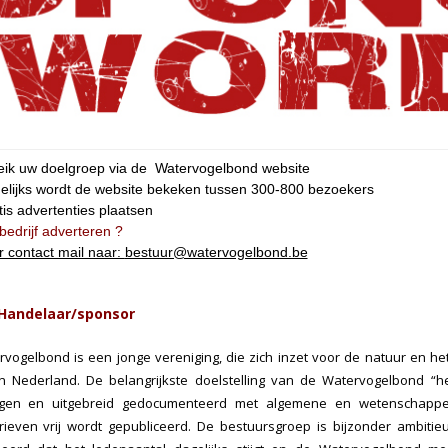
eik uw doelgroep via de Watervogelbond website
elijks wordt de website bekeken tussen 300-800 bezoekers
is advertenties plaatsen
bedrijf adverteren ?
r contact mail naar:
bestuur@watervogelbond.be
Handelaar/sponsor
vogelbond is een jonge vereniging, die zich inzet voor de natuur en h
en Nederland. De belangrijkste doelstelling van de Watervogelbond “
agen en uitgebreid gedocumenteerd met algemene en wetenschappeli
ieven vrij wordt gepubliceerd. De bestuursgroep is bijzonder ambitie