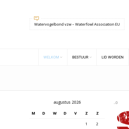
Watervogelbond vzw – Waterfowl Association EU
WELKOM
BESTUUR
LID WORDEN
augustus 2026
..0
M
D
W
D
V
Z
Z
1
2