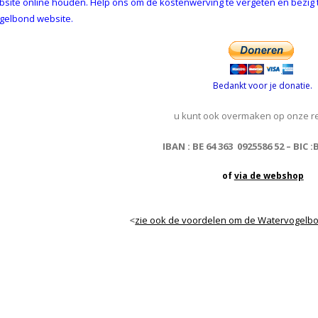
site online houden. Help ons om de kostenwerving te vergeten en bezig
gelbond website.
Bedankt voor je donatie.
u kunt ook overmaken op onze r
IBAN : BE 64 363 0925586 52 – BIC
of
via de webshop
<
zie ook de voordelen om de Watervogelb