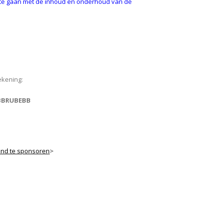
 te gaan met de inhoud en onderhoud van de
ekening:
 :BBRUBEBB
ond te sponsoren
>