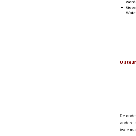
worde
Geen
Water
U steun
De onder
andere c
twee man