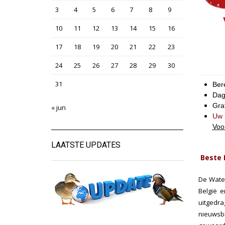
3
4
5
6
7
8
9
10
11
12
13
14
15
16
17
18
19
20
21
22
23
24
25
26
27
28
29
30
31
Ber
Dag
Grat
« jun
Uw 
Voo
LAATSTE UPDATES
Beste 
De Water
België 
uitgedr
nieuwsbr