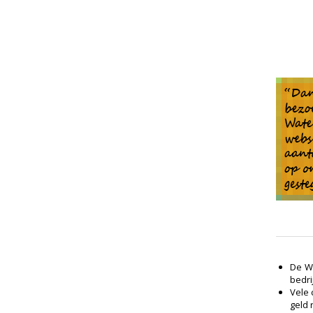
De Wa
bedri
Vele 
geld 