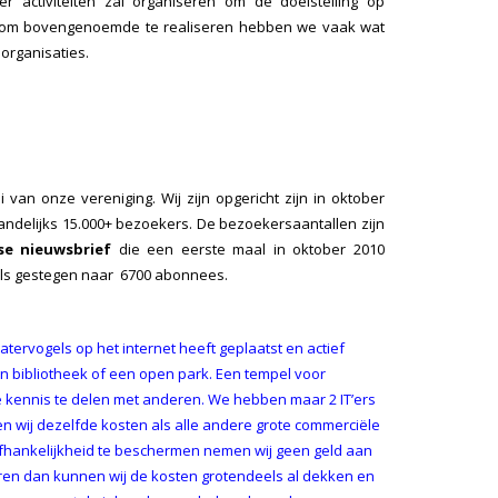
r activiteiten zal organiseren om de doelstelling op
er, om bovengenoemde te realiseren hebben we vaak wat
organisaties.
van onze vereniging. Wij zijn opgericht zijn in oktober
aandelijks 15.000+ bezoekers. De bezoekersaantallen zijn
se nieuwsbrief
die een eerste maal in oktober 2010
els gestegen naar 6700 abonnees.
tervogels op het internet heeft geplaatst en actief
en bibliotheek of een open park. Een tempel voor
 kennis te delen met anderen. We hebben maar 2 IT’ers
n wij dezelfde kosten als alle andere grote commerciële
onafhankelijkheid te beschermen nemen wij geen geld aan
neren dan kunnen wij de kosten grotendeels al dekken en