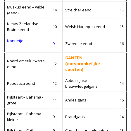
Muskus eend – wilde
14
Streicher eend
15
(eend)
Nieuw Zeelandse
10
Welsh Harlequin eend
15
Bruine eend
Nonnetje
9
Zweedse eend
16
GANZEN
Noord Amerik.Zwarte
(oorspronkelijke
12
eend
soorten)
Abbessijnse
Peposaca eend
12
14
blauwvleugelgans
Pijlstaart – Bahama -
11
Andes gans
16
grote
Pijlstaart – Bahama -
9
Brandgans
14
kleine
Pijlstaart – Chili
9
Canadagans – Aleoeten
13