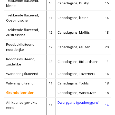
Trekkende fluiteend,
10
Canadagans, Dusky
16
kleine
Trekkende fluiteend,
11
Canadagans, kleine
14
Oost-Indische
Trekkende fluiteend,
12
Canadagans, Moffits
18
Australische
Roodbekfluiteend,
12
Canadagans, reuzen
20
noordelijke
Roodbekfluiteend,
12
Canadagans, Richardsons
13
zuidelijke
Wandering fluiteend
11
Canadagans, Taverners
16
Witwangfluiteend
11
Canadagans, Todds
18
Grondeleenden
Canadagans, Vancouver
18
Afrikaanse gevlekte
Dwerggans (goudooggans)
11
14
eend