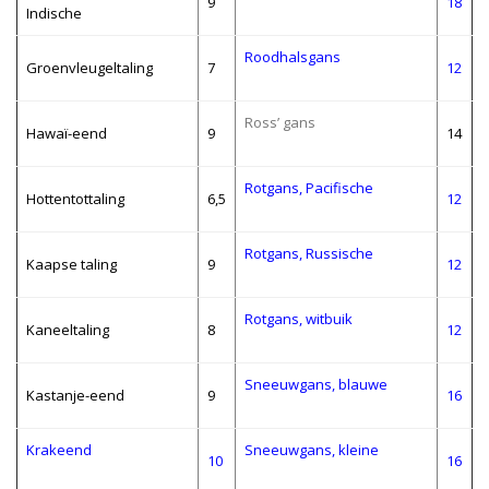
9
18
Indische
Roodhalsgans
Groenvleugeltaling
7
12
Ross’ gans
Hawaï-eend
9
14
Rotgans, Pacifische
Hottentottaling
6,5
12
Rotgans, Russische
Kaapse taling
9
12
Rotgans, witbuik
Kaneeltaling
8
12
Sneeuwgans, blauwe
Kastanje-eend
9
16
Krakeend
Sneeuwgans, kleine
10
16