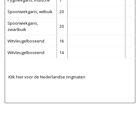
Pygmeegans, Indische
7
Spoorwiekgans, witbuik
20
Spoorwiekgans,
20
zwartbuik
Witvleugelboseend
16
Witvleugelboseend
14
Klik hier voor de Nederlandse ringmaten