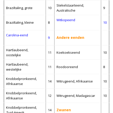
Stekelstaarteend,
Braziltaling, grote
10
9
Australische
Witkopeend
Braziltaling, kleine
8
10
Carolina-eend
Andere eenden
9
Hartlaubeend,
11
Koekoekseend
10
oostelijke
Hartlaubeend,
11
Roodooreend
8
westelijke
Knobbelpronkeend,
14
Witrugeend, Afrikaanse
10
Afrikaanse
Knobbelpronkeend,
12
Witrugeend, Madagascar
10
Afrikaanse
Knobbelpronkeend,
Zwanen
14
Zuid-Amerik.