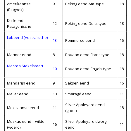
Amerikaanse
9
Peking eend-Am. type
18
(Ringnek)
Kuifeend –
12
Peking eend-Duits type
18
Patagonische
Lobeend (Australische)
13
Pommerse eend
16
Marmer eend
8
Rouaan eend-Frans type
18
Maccoa Stekelstaart
10
Rouaan eend-Engels type
18
Mandarijn eend
9
Saksen eend
16
Meller eend
10
Smaragd eend
11
Silver Appleyard eend
Mexicaanse eend
11
18
(groot)
Muskus eend – wilde
Silver Appleyard dwerg
16
11
(woerd)
eend