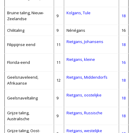
Bruine taling, Nieuw-
Kolgans, Tule
9
18
Zeelandse
Chilitaling
9
Nénégans
16
Rietgans, Johansens
Filippijnse eend
11
18
Rietgans, kleine
Florida-eend
11
16
Geelsnaveleend,
Rietgans, Middendorfs
12
18
Afrikaanse
Rietgans, oostelijke
Geelsnaveltaling
9
18
Grijze taling,
Rietgans, Russische
9
18
Australische
Grijze taling, Oost-
Rietgans, westelijke