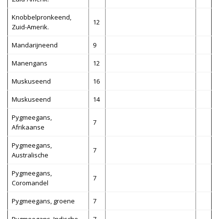
Knobbelpronkeend,
12
Zuid-Amerik.
Mandarijneend
9
Manengans
12
Muskuseend
16
Muskuseend
14
Pygmeegans,
7
Afrikaanse
Pygmeegans,
7
Australische
Pygmeegans,
7
Coromandel
Pygmeegans, groene
7