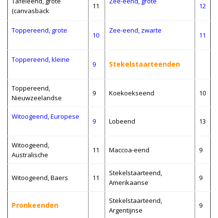
Tafeleend, grote
Zee-eend, grote
11
12
(canvasback
Toppereend, grote
Zee-eend, zwarte
10
11
Toppereend, kleine
Stekelstaarteenden
9
Toppereend,
9
Koekoekseend
10
Nieuwzeelandse
Witoogeend, Europese
9
Lobeend
13
Witoogeend,
11
Maccoa-eend
9
Australische
Stekelstaarteend,
Witoogeend, Baers
11
9
Amerikaanse
Stekelstaarteend,
Pronkeenden
9
Argentijnse