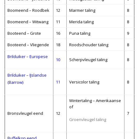
Boomeend – Roodbek
12
Marmer taling
8
Boomeend – Witwang
11
Merida taling
8
Booteend – Grote
16
Puna taling
9
Booteend – Vliegende
18
Roodschouder taling
8
Brilduiker – Europese
10
Scherpvleugel taling
8
Brilduiker – IJslandse
11
Versicolor taling
8
(Barrow)
Wintertaling – Amerikaanse
of
Bronsvleugel eend
12
7
Groenvleugel taling
Buffelkop eend