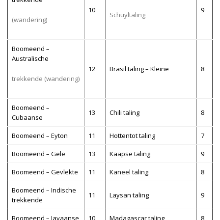
10
9
Schuyltaling
(wandering)
Boomeend –
Australische
12
Brasil taling – Kleine
8
trekkende (wandering)
Boomeend –
13
Chili taling
8
Cubaanse
Boomeend – Eyton
11
Hottentot taling
7
Boomeend – Gele
13
Kaapse taling
9
Boomeend – Gevlekte
11
Kaneel taling
8
Boomeend – Indische
11
Laysan taling
9
trekkende
Boomeend – Javaanse
10
Madagascar taling
8