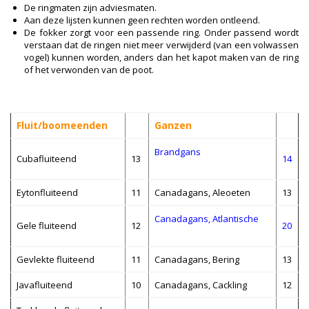
De ringmaten zijn adviesmaten.
Aan deze lijsten kunnen geen rechten worden ontleend.
De fokker zorgt voor een passende ring. Onder passend wordt
verstaan dat de ringen niet meer verwijderd (van een volwassen
vogel) kunnen worden, anders dan het kapot maken van de ring
of het verwonden van de poot.
Fluit/boomeenden
Ganzen
Brandgans
Cubafluiteend
13
14
Eytonfluiteend
11
Canadagans, Aleoeten
13
Canadagans, Atlantische
Gele fluiteend
12
20
Gevlekte fluiteend
11
Canadagans, Bering
13
Javafluiteend
10
Canadagans, Cackling
12