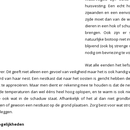
huisvesting. Een echt 
zijwanden en een eenvou
zijde moet dan van de wi
dieren in een hok of schu
brengen. Ook zijn er s
natuurlijke biotoop niet i
blijvend (ook bij strenge
nodig om bevriezing te 
Wat alle eenden het lief
ijver. Dit geeft niet alleen een gevoel van veiligheid maar het is ook han
rd van haar nest. Een nestkast dat naar het oosten is gericht hebben
 te appreciëren. Maar men dient er rekening mee te houden is dat de ne
e temperaturen dan wel ééns heel hoog oplopen, en te warm is ook nie
 ook wat in de schaduw staat. Afhankelijk of het al dan niet grondbr
en of gewoon een nestkast op de grond plaatsen. Zorg best voor wat stro
 leggen.
gelijkheden