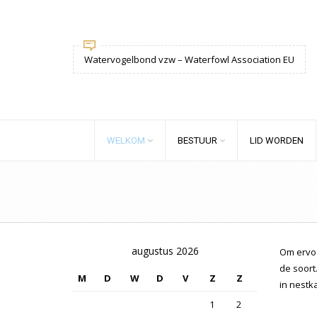
Watervogelbond vzw – Waterfowl Association EU
WELKOM
BESTUUR
LID WORDEN
augustus 2026
Om ervoo
de soort
M
D
W
D
V
Z
Z
in nestk
1
2