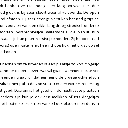
hok hebben ze niet nodig. Een laag bouwsel met drie
dig dak is bij zeer slecht weer al voldoende. De open
nd afstaan. Bij zeer strenge vorst kan het nodig zijn de
ur, voorzien van een dikke laag droog strooisel, onder te
oorten oorspronkelijke watervogels die vanuit hun
n staat zijn hun poten vorstvrij te houden. Zij hebben altijd
 vorst) open water en/of een droog hok met dik strooisel
voorkomen.
st hebben om te broeden is een plaatsje zo kort mogelijk
dig wanneer de eend even wat wil gaan zwemmen niet te ver
 de eenden graag, omdat een eend de vroege ochtendzon
stkast niet pal in de zon staat. Op een warme zomerdag
t goed. Daarom is het goed om de nestkast te plaatsen
oeders zijn kun je ook een melkkan of iets dergelijks
 of houtvezel, ze zullen vanzelf ook bladeren en dons in