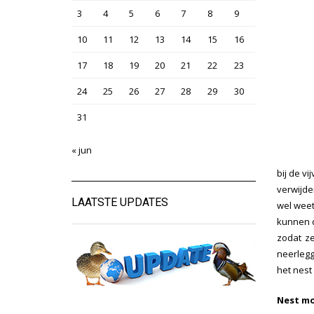
3
4
5
6
7
8
9
10
11
12
13
14
15
16
17
18
19
20
21
22
23
24
25
26
27
28
29
30
31
« jun
bij de v
verwijde
LAATSTE UPDATES
wel weet
kunnen d
zodat ze
neerlegg
het nest
Nest mo