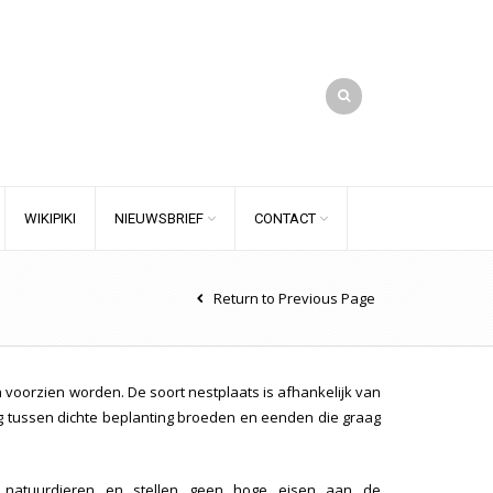
WIKIPIKI
NIEUWSBRIEF
CONTACT
Return to Previous Page
oorzien worden. De soort nestplaats is afhankelijk van
g tussen dichte beplanting broeden en eenden die graag
e natuurdieren en stellen geen hoge eisen aan de