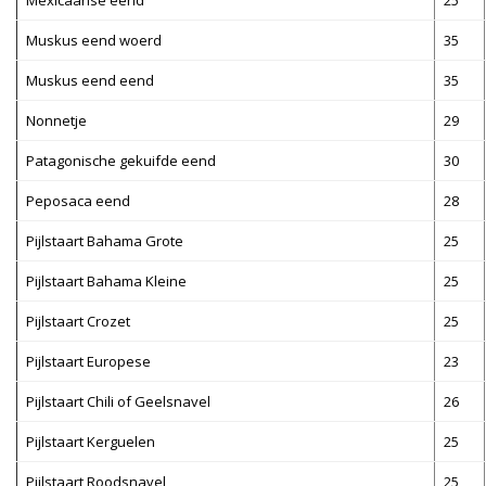
Mexicaanse eend
25
Muskus eend woerd
35
Muskus eend eend
35
Nonnetje
29
Patagonische gekuifde eend
30
Peposaca eend
28
Pijlstaart Bahama Grote
25
Pijlstaart Bahama Kleine
25
Pijlstaart Crozet
25
Pijlstaart Europese
23
Pijlstaart Chili of Geelsnavel
26
Pijlstaart Kerguelen
25
Pijlstaart Roodsnavel
25