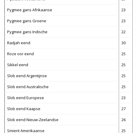
Pygmee gans Afrikaanse
23
Pygmee gans Groene
23
Pygmee gans Indische
22
Radjah eend
30
Roze oor eend
25
Sikkel eend
25
Slob eend Argentijnse
25
Slob eend Australische
25
Slob eend Europese
23
Slob eend Kaapse
27
Slob eend Nieuw-Zeelandse
26
Smient Amerikaanse
25