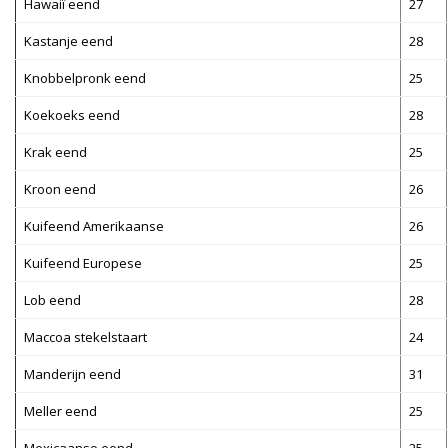
Hawaiï eend
27
Kastanje eend
28
Knobbelpronk eend
25
Koekoeks eend
28
Krak eend
25
Kroon eend
26
Kuifeend Amerikaanse
26
Kuifeend Europese
25
Lob eend
28
Maccoa stekelstaart
24
Manderijn eend
31
Meller eend
25