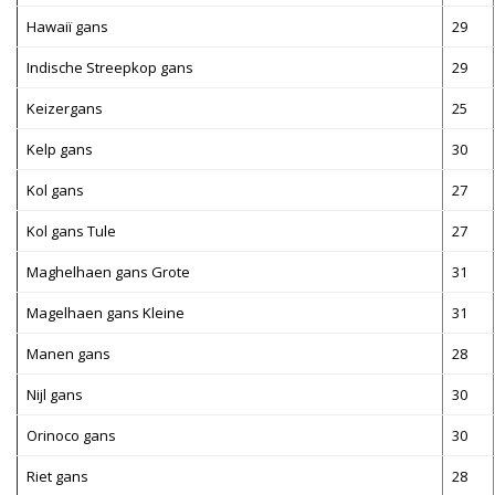
Hawaiï gans
29
Indische Streepkop gans
29
Keizergans
25
Kelp gans
30
Kol gans
27
Kol gans Tule
27
Maghelhaen gans Grote
31
Magelhaen gans Kleine
31
Manen gans
28
Nijl gans
30
Orinoco gans
30
Riet gans
28