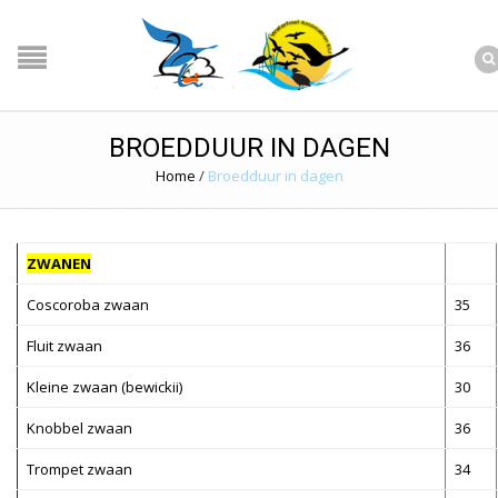
BROEDDUUR IN DAGEN
Home
/
Broedduur in dagen
ZWANEN
Coscoroba zwaan
35
Fluit zwaan
36
Kleine zwaan (bewickii)
30
Knobbel zwaan
36
Trompet zwaan
34