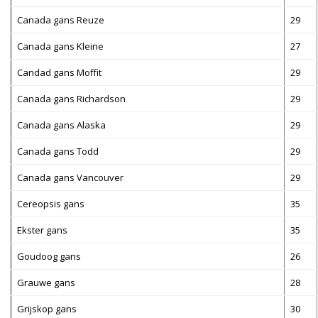
Canada gans Reuze
29
Canada gans Kleine
27
Candad gans Moffit
29
Canada gans Richardson
29
Canada gans Alaska
29
Canada gans Todd
29
Canada gans Vancouver
29
Cereopsis gans
35
Ekster gans
35
Goudoog gans
26
Grauwe gans
28
Grijskop gans
30