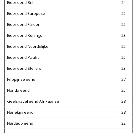
Eider eend Bril
24
Eider eend Europese
25
Eider eend Faröer
25
Eider eend Konings
23
Eider eend Noordelijke
25
Eider eend Pacific
25
Eider eend Stellers
23
Filippijnse eend
27
Florida eend
25
Geelsnavel eend Afrikaanse
28
Harlekijn eend
28
Hartlaub eend
32