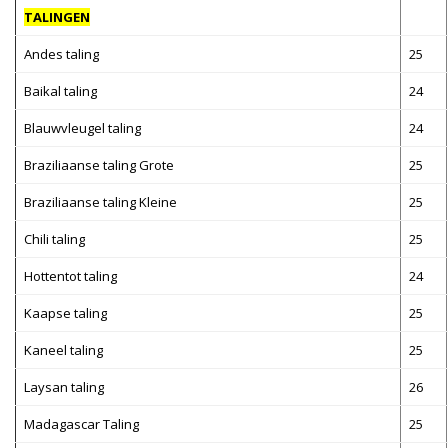
TALINGEN
Andes taling
25
Baikal taling
24
Blauwvleugel taling
24
Braziliaanse taling Grote
25
Braziliaanse taling Kleine
25
Chili taling
25
Hottentot taling
24
Kaapse taling
25
Kaneel taling
25
Laysan taling
26
Madagascar Taling
25