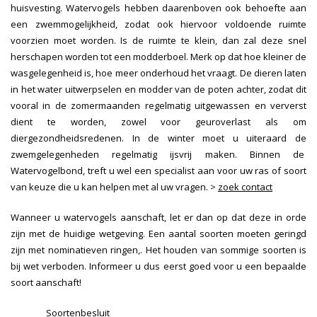
huisvesting. Watervogels hebben daarenboven ook behoefte aan
een zwemmogelijkheid, zodat ook hiervoor voldoende ruimte
voorzien moet worden. Is de ruimte te klein, dan zal deze snel
herschapen worden tot een modderboel. Merk op dat hoe kleiner de
wasgelegenheid is, hoe meer onderhoud het vraagt. De dieren laten
in het water uitwerpselen en modder van de poten achter, zodat dit
vooral in de zomermaanden regelmatig uitgewassen en ververst
dient te worden, zowel voor geuroverlast als om
diergezondheidsredenen. In de winter moet u uiteraard de
zwemgelegenheden regelmatig ijsvrij maken. Binnen de
Watervogelbond, treft u wel een specialist aan voor uw ras of soort
van keuze die u kan helpen met al uw vragen. >
zoek contact
Wanneer u watervogels aanschaft, let er dan op dat deze in orde
zijn met de huidige wetgeving. Een aantal soorten moeten geringd
zijn met nominatieven ringen,. Het houden van sommige soorten is
bij wet verboden. Informeer u dus eerst goed voor u een bepaalde
soort aanschaft!
Soortenbesluit